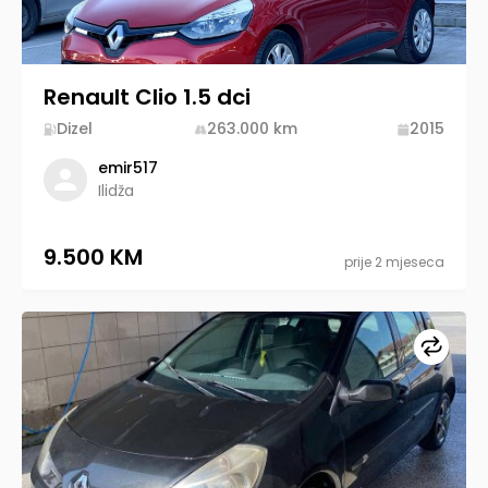
Renault Clio 1.5 dci
Dizel
263.000
km
2015
emir517
Ilidža
9.500 KM
prije 2 mjeseca
Upore