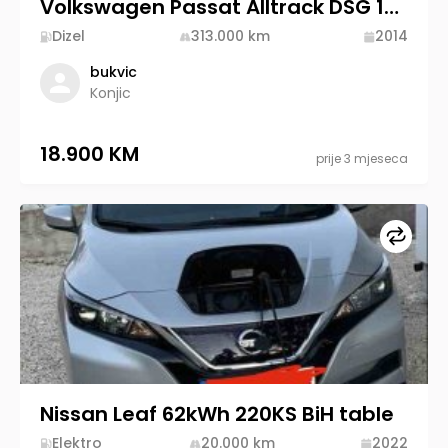
Volkswagen Passat Alltrack DSG 130KW
Dizel
313.000
km
2014
bukvic
Konjic
18.900 KM
prije 3 mjeseca
Upore
Nissan Leaf 62kWh 220KS BiH table
Elektro
20.000
km
2022