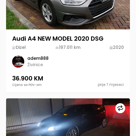
Audi A4 NEW MODEL 2020 DSG
Dizel
197.011
km
2020
adem888
Živinice
36.900 KM
prije 7 mjeseci
Cijena sa PDV-om
Upore