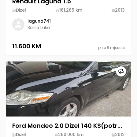
Renault Laguna 1.5
Dizel
161.265
km
2013
laguna741
Banja Luka
11.600 KM
prije 8 mjeseci
Upore
Ford Mondeo 2.0 Dizel 140 KS(potrebna zamjena semeringa na mjenjaču)
Dizel
250.000
km
2012