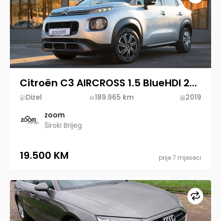
Citroën C3 AIRCROSS 1.5 BlueHDI 2019 Diesel
Dizel
189.965
km
2019
zoom
Široki Brijeg
19.500 KM
prije 7 mjeseci
Upore