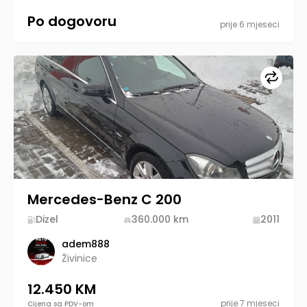
Po dogovoru
prije 6 mjeseci
Upore
Mercedes-Benz C 200
Dizel
360.000
km
2011
adem888
Živinice
12.450 KM
prije 7 mjeseci
Cijena sa PDV-om