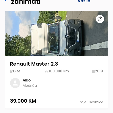
zanimati
vozila
Upore
Renault Master 2.3
Dizel
300.000
km
2019
Alko
Modriča
39.000 KM
prije 3 sedmice