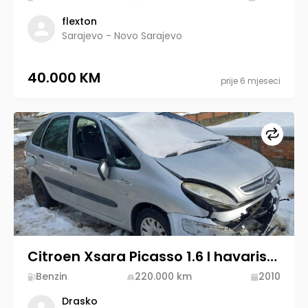
flexton
Sarajevo - Novo Sarajevo
40.000 KM
prije 6 mjeseci
Upore
Citroen Xsara Picasso 1.6 I havarisan, kompletan
Benzin
220.000
km
2010
Drasko