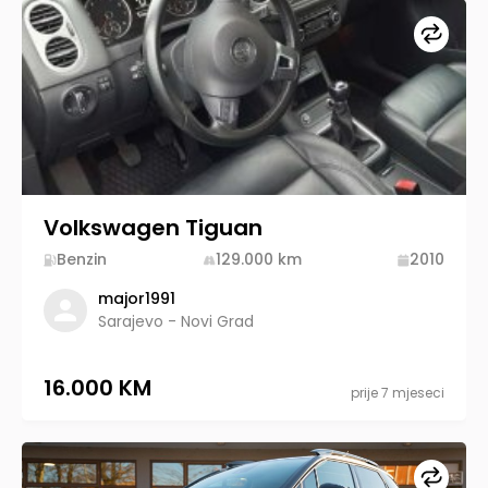
Upore
Volkswagen Tiguan
Benzin
129.000
km
2010
major1991
Sarajevo - Novi Grad
16.000 KM
prije 7 mjeseci
Upore