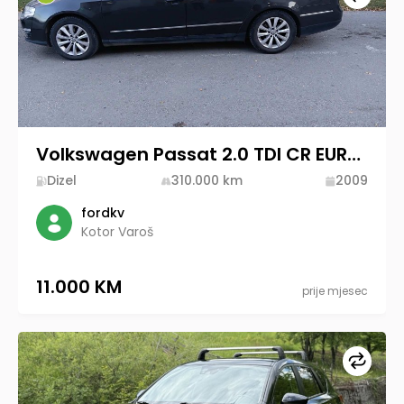
Volkswagen Passat 2.0 TDI CR EURO5
Dizel
310.000
km
2009
fordkv
Kotor Varoš
11.000 KM
prije mjesec
Upore