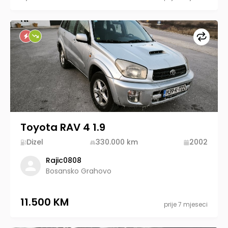
Upore
Toyota RAV 4 1.9
Dizel
330.000
km
2002
Rajic0808
Bosansko Grahovo
11.500 KM
prije 7 mjeseci