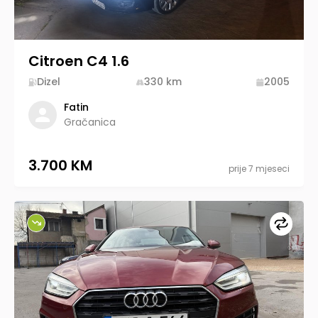
Citroen C4 1.6
Dizel
330
km
2005
Fatin
Gračanica
3.700 KM
prije 7 mjeseci
Upore