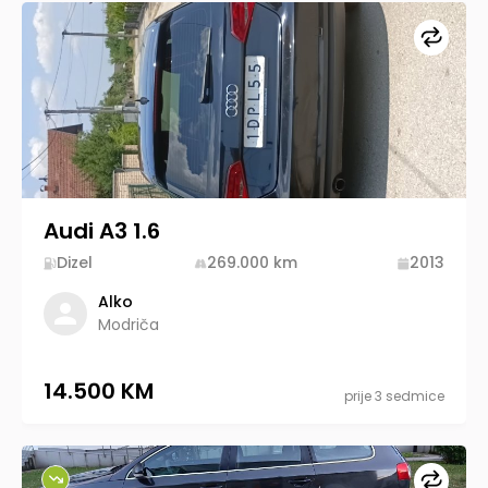
Upore
Audi A3 1.6
Dizel
269.000
km
2013
Alko
Modriča
14.500 KM
prije 3 sedmice
Upore