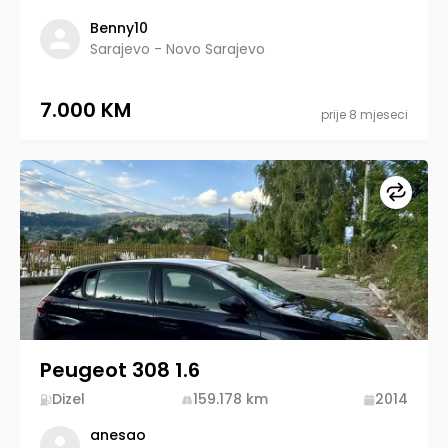
Benny10
Sarajevo - Novo Sarajevo
7.000 KM
prije 8 mjeseci
Upore
Peugeot 308 1.6
Dizel
159.178
km
2014
anesao