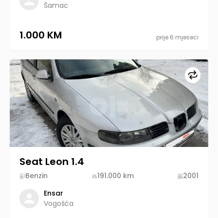
Šamac
1.000 KM
prije 6 mjeseci
Upore
Seat Leon 1.4
Benzin
191.000
km
2001
Ensar
Vogošća