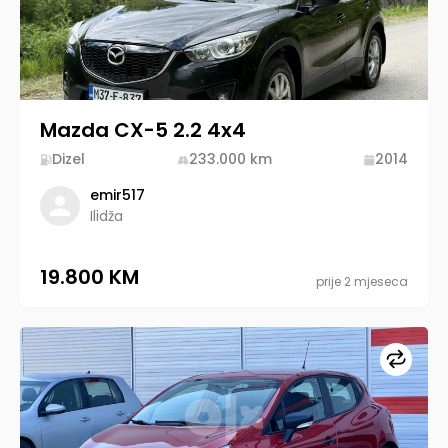
Mazda CX-5 2.2 4x4
Dizel
233.000
km
2014
emir517
Ilidža
19.800 KM
prije 2 mjeseca
Upore