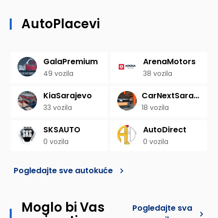
AutoPlacevi
GalaPremium
ArenaMotors
49
vozila
38
vozila
KiaSarajevo
CarNextSarajevo
33
vozila
18
vozila
SKSAUTO
AutoDirect
0
vozila
0
vozila
Pogledajte sve autokuće
Moglo bi Vas
Pogledajte sva