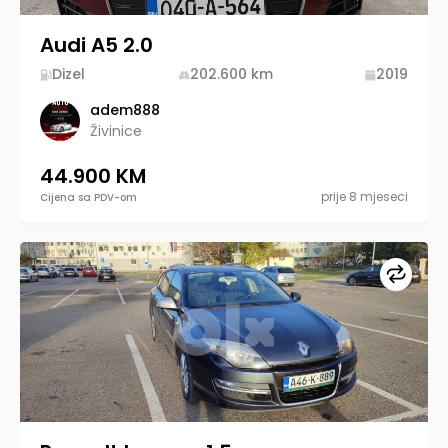
Audi A5 2.0
Dizel
202.600
km
2019
adem888
Živinice
44.900 KM
prije 8 mjeseci
Cijena sa PDV-om
Upore