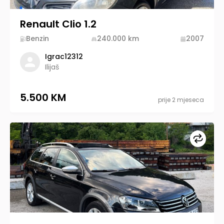
Renault Clio 1.2
Benzin
240.000
km
2007
Igrac12312
Ilijaš
5.500 KM
prije 2 mjeseca
Upore