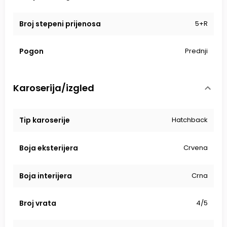
Broj stepeni prijenosa
5+R
Pogon
Prednji
Karoserija/izgled
Tip karoserije
Hatchback
Boja eksterijera
Crvena
Boja interijera
Crna
Broj vrata
4/5