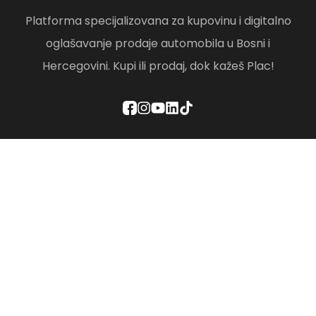
Platforma specijalizovana za kupovinu i digitalno
oglašavanje prodaje automobila u Bosni i
Hercegovini. Kupi ili prodaj, dok kažeš Plac!
Politika privatnosti
Odredbe i uslovi
Društvena odgovornost
Brisanje računa
Kontaktirajte nas
O nama
Paketi
FAQ