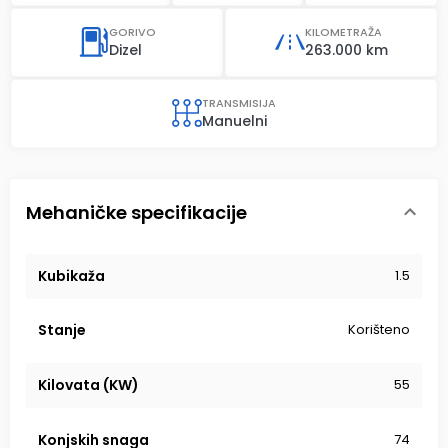
GORIVO
KILOMETRAŽA
Dizel
263.000 km
TRANSMISIJA
Manuelni
Mehaničke specifikacije
Kubikaža
1.5
Stanje
Korišteno
Kilovata (KW)
55
Konjskih snaga
74