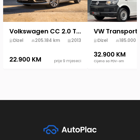
Volkswagen CC 2.0 TDI 2013 Diesel
Dizel
205.184
km
2013
Dizel
185.000
k
32.900 KM
22.900 KM
prije 9 mjeseci
Cijena sa PDV-om