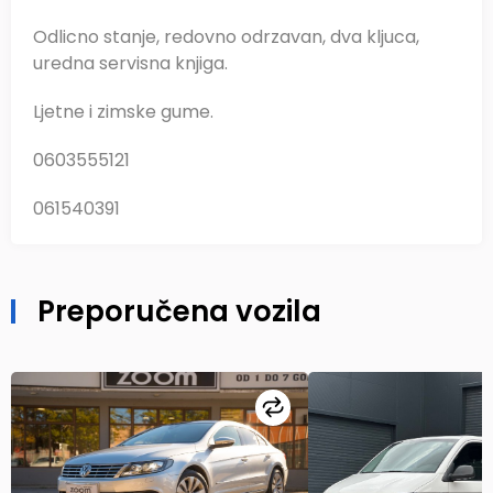
Odlicno stanje, redovno odrzavan, dva kljuca,
uredna servisna knjiga.
Ljetne i zimske gume.
0603555121
061540391
Preporučena vozila
Uporedi