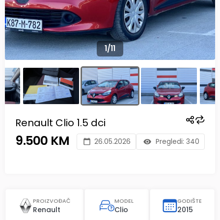
1
/
11
Renault Clio 1.5 dci
9.500 KM
26.05.2026
Pregledi:
340
PROIZVOĐAČ
MODEL
GODIŠTE
Renault
Clio
2015