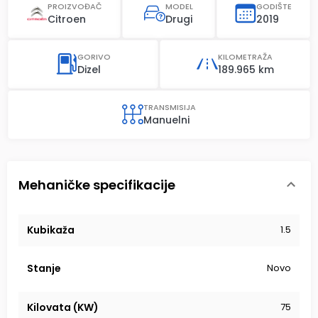
PROIZVOĐAČ
MODEL
GODIŠTE
Citroen
Drugi
2019
GORIVO
KILOMETRAŽA
Dizel
189.965 km
TRANSMISIJA
Manuelni
Mehaničke specifikacije
Kubikaža
1.5
Stanje
Novo
Kilovata (KW)
75