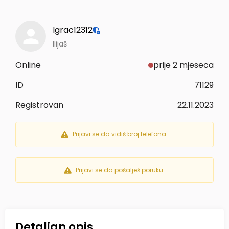
Igrac12312
Ilijaš
Online
prije 2 mjeseca
ID
71129
Registrovan
22.11.2023
Prijavi se da vidiš broj telefona
Prijavi se da pošalješ poruku
Detaljan opis