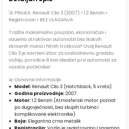
🚀 PRILIKA: Renault Clio 3 (2007) • 1.2 Benzin •
Registrovan • BEZ ULAGANJA
Tražite maksimalno pouzdan, ekonomičan i
vizuelno atraktivan automobil bez ikakvih
skrivenih mana i hitnih troškova? Ovaj Renault
Clio 3 je savršen izbor za svakodnevnu gradsku
vožnju, porodice ili kao idealan prvi automobil za
vozače početnike!
📊 Osnovne informacije
Model:
Renault Clio 3 (Hatchback, 5 vrata)
Godina proizvodnje:
2007.
Motor:
1.2 Benzin (Atmosferski motor poznat
po dugovječnosti, bez skupih turbina i
komplikovane elektronike)
Boja:
Elegantna crna metalik
Registracija:
Vozilo je registrovano i spremno