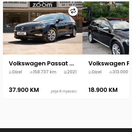
Uporedi
Volkswagen Passat 2.0 TDI DSG 2021 Diesel
Dizel
158.737
km
2021
Dizel
313.000
k
37.900 KM
18.900 KM
prije 8 mjeseci
p