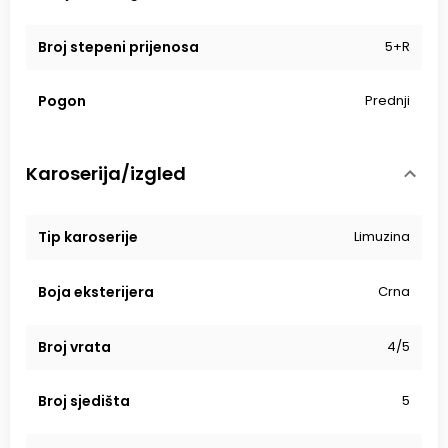
Broj stepeni prijenosa
5+R
Pogon
Prednji
Karoserija/izgled
Tip karoserije
Limuzina
Boja eksterijera
Crna
Broj vrata
4/5
Broj sjedišta
5