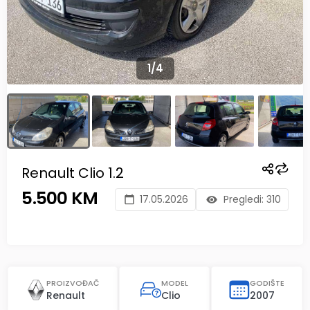
1
/
4
Renault Clio 1.2
5.500 KM
17.05.2026
Pregledi:
310
PROIZVOĐAČ
MODEL
GODIŠTE
Renault
Clio
2007