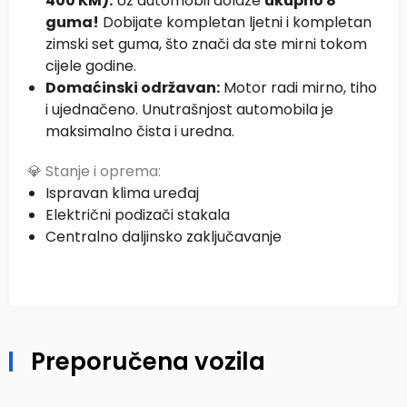
400 KM):
Uz automobil dolaze
ukupno 8
guma!
Dobijate kompletan ljetni i kompletan
zimski set guma, što znači da ste mirni tokom
cijele godine.
Domaćinski održavan:
Motor radi mirno, tiho
i ujednačeno. Unutrašnjost automobila je
maksimalno čista i uredna.
💎 Stanje i oprema:
Ispravan klima uređaj
Električni podizači stakala
Centralno daljinsko zaključavanje
Preporučena vozila