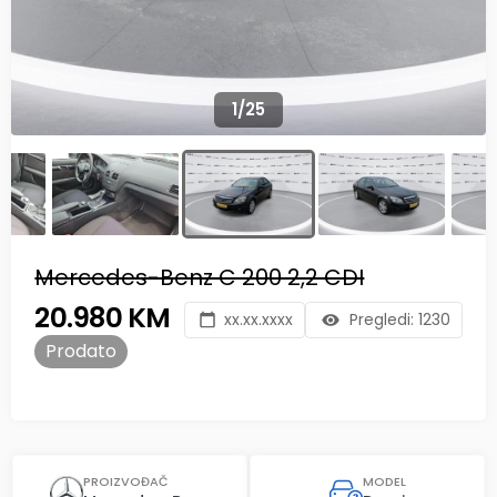
1
/
25
Mercedes-Benz C 200 2,2 CDI
20.980 KM
xx.xx.xxxx
Pregledi:
1230
Prodato
PROIZVOĐAČ
MODEL