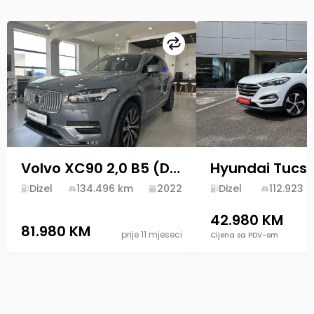
Uporedi
Volvo XC90 2,0 B5 (D) 250hp Plus Bright AT AWD
Dizel
134.496
km
2022
Dizel
112.923
k
42.980 KM
81.980 KM
prije 11 mjeseci
Cijena sa PDV-om