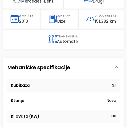
Mercedes-Benz
Drugi
GODIŠTE
GORIVO
KILOMETRAŽA
2010
Dizel
151.382 km
TRANSMISIJA
Automatik
Mehaničke specifikacije
Kubikaža
2.1
Stanje
Novo
Kilovata (KW)
100