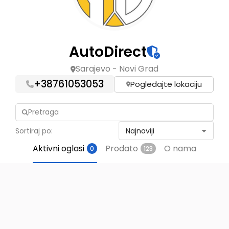
AutoDirect
Sarajevo - Novi Grad
+
38761053053
Pogledajte lokaciju
Najnoviji
Sortiraj po:
Aktivni oglasi
Prodato
O nama
0
123