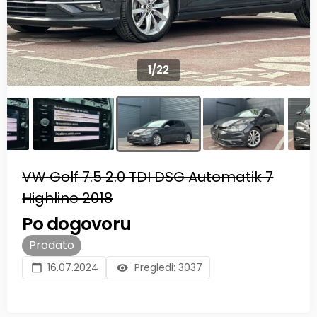
1
/
22
VW Golf 7.5 2.0 TDI DSG Automatik 7
Highline 2018
Po dogovoru
Prodato
16.07.2024
Pregledi:
3037