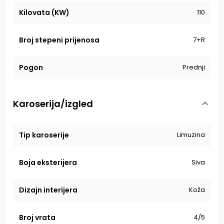
Kilovata (KW)
110
Broj stepeni prijenosa
7+R
Pogon
Prednji
Karoserija/izgled
Tip karoserije
Limuzina
Boja eksterijera
Siva
Dizajn interijera
Koža
Broj vrata
4/5