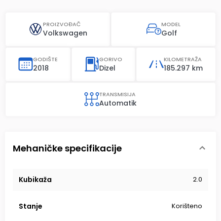
PROIZVOĐAČ
MODEL
Volkswagen
Golf
GODIŠTE
GORIVO
KILOMETRAŽA
2018
Dizel
185.297 km
TRANSMISIJA
Automatik
Mehaničke specifikacije
Kubikaža
2.0
Stanje
Korišteno