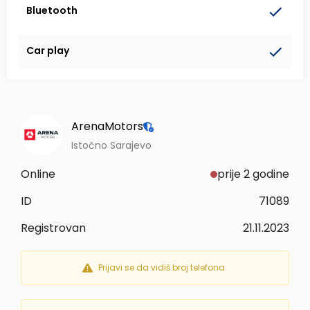
Bluetooth
Car play
ArenaMotors
Istočno Sarajevo
Online
prije 2 godine
ID
71089
Registrovan
21.11.2023
Prijavi se da vidiš broj telefona