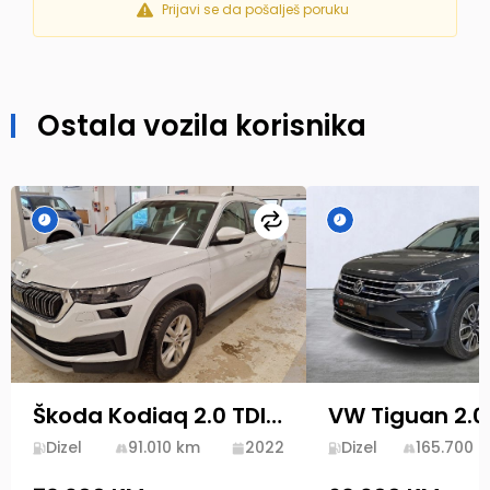
Prijavi se da pošalješ poruku
Ostala vozila korisnika
Uporedi
Škoda Kodiaq 2.0 TDI 200ks 4x4 DSG 2022 Style Novi Model
Dizel
91.010
km
2022
Dizel
165.700
k