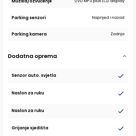
Muzika/ozvučenje
DVD MP3 plus LCD display
Parking senzori
Naprijed i nazad
Parking kamera
Zadnja
Dodatna oprema
Senzor auto. svjetla
Naslon za ruku
Naslon za ruku
Grijanje sjedišta