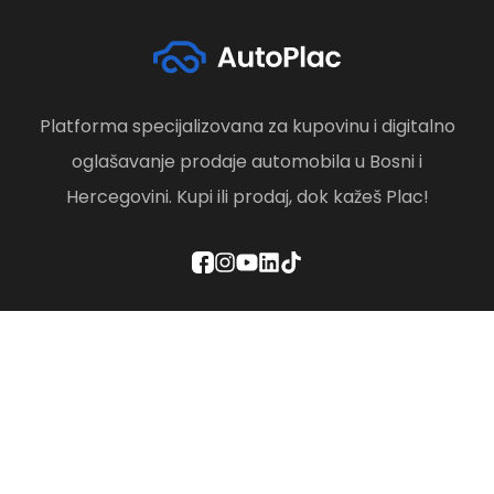
Platforma specijalizovana za kupovinu i digitalno
oglašavanje prodaje automobila u Bosni i
Hercegovini. Kupi ili prodaj, dok kažeš Plac!
Politika privatnosti
Odredbe i uslovi
Društvena odgovornost
Brisanje računa
Kontaktirajte nas