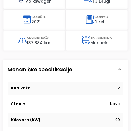
Volkswagen
T3 Drugi
GODIŠTE
GORIVO
2021
Dizel
KILOMETRAŽA
TRANSMISIJA
137.384 km
Manuelni
Mehaničke specifikacije
Kubikaža
2
Stanje
Novo
Kilovata (KW)
90