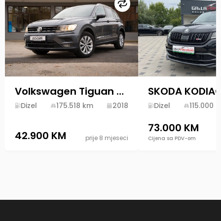
Uporedi
Volkswagen Tiguan 2.0 TDI DSG 4MOTION 2018 Diesel
Dizel
175.518
km
2018
Dizel
115.000
k
73.000 KM
42.900 KM
prije 8 mjeseci
Cijena sa PDV-om