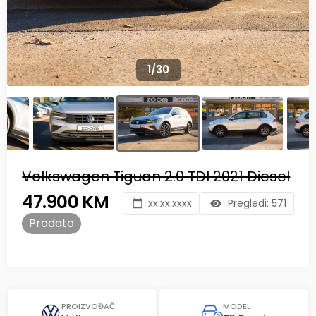
1
/
30
Volkswagen Tiguan 2.0 TDI 2021 Diesel
47.900 KM
xx.xx.xxxx
Pregledi:
571
Prodato
PROIZVOĐAČ
MODEL