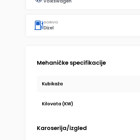
Volkswagen
GORIVO
Dizel
Mehaničke specifikacije
Kubikaža
Kilovata (KW)
Karoserija/izgled