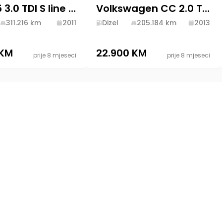
Audi Q5 3.0 TDI S line 2011 Diesel
Volkswagen CC 2.0 TDI 2013 Diesel
311.216
km
2011
Dizel
205.184
km
2013
 KM
22.900 KM
prije 8 mjeseci
prije 8 mjeseci
Politika privatnost
Odredbe i uslovi
lno
Društvena odgovo
Brisanje računa