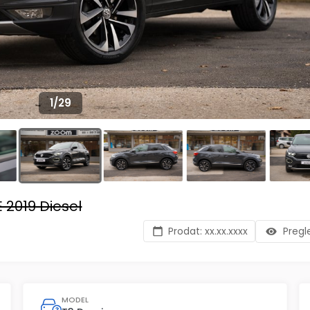
1
/
29
 2019 Diesel
Prodat:
xx.xx.xxxx
Pregl
MODEL