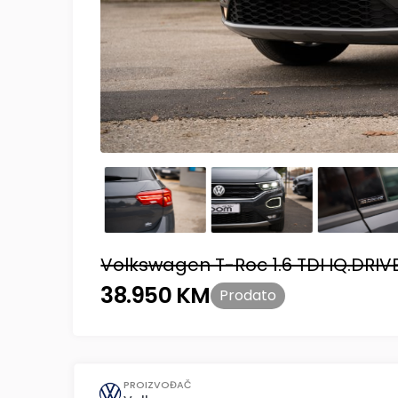
Volkswagen T-Roc 1.6 TDI IQ.DRIVE
38.950 KM
Prodato
PROIZVOĐAČ