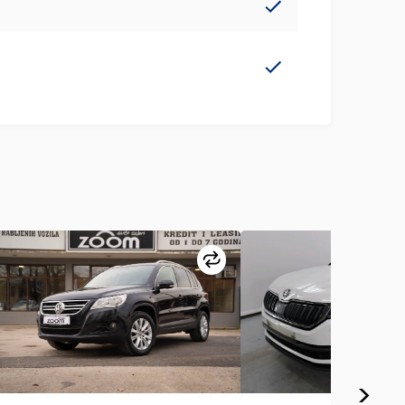
redi
Uporedi
>