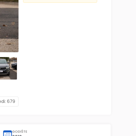
edi:
679
GODIŠTE