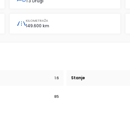
T3 Drugi
KILOMETRAŽA
149.600 km
Stanje
1.6
85