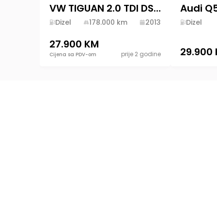
VW TIGUAN 2.0 TDI DSG 4MOTION 2013 HIGHLINE 178000KM
Dizel
178.000
km
2013
Dizel
27.900 KM
29.900
prije 2 godine
Cijena sa PDV-om
Platforma specijalizovana za kupovinu i digita
oglašavanje prodaje automobila u Bosni i