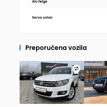
Alu felge
Servo volan
Preporučena vozila
Uporedi