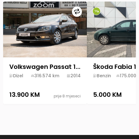
Uporedi
Volkswagen Passat 1.6 TDI 2014 Diesel
Škoda Fabia 1.
Dizel
316.574
km
2014
Benzin
175.000
13.900 KM
5.000 KM
prije 8 mjeseci