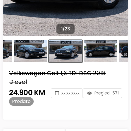
1
/
23
Volkswagen Golf 1,6 TDI DSG 2018
Diesel
24.900 KM
xx.xx.xxxx
Pregledi:
571
Prodato