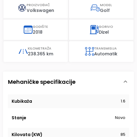
PROIZVOĐAČ
MODEL
Volkswagen
Golf
GODIŠTE
GORIVO
2018
Dizel
KILOMETRAŽA
TRANSMISIJA
238.365 km
Automatik
Mehaničke specifikacije
Kubikaža
1.6
Stanje
Novo
Kilovata (KW)
85