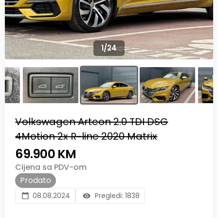
1
/
24
Volkswagen Arteon 2.0 TDI DSG
4Motion 2x R-line 2020 Matrix
69.900 KM
Cijena sa PDV-om
Prodato
08.08.2024
Pregledi:
1838