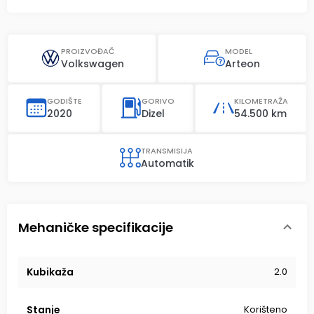
PROIZVOĐAČ
MODEL
Volkswagen
Arteon
GODIŠTE
GORIVO
KILOMETRAŽA
2020
Dizel
54.500 km
TRANSMISIJA
Automatik
Mehaničke specifikacije
Kubikaža
2.0
Stanje
Korišteno