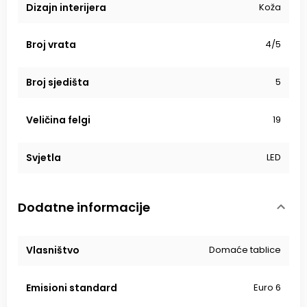
Dizajn interijera
Koža
Broj vrata
4/5
Broj sjedišta
5
Veličina felgi
19
Svjetla
LED
Dodatne informacije
Vlasništvo
Domaće tablice
Emisioni standard
Euro 6