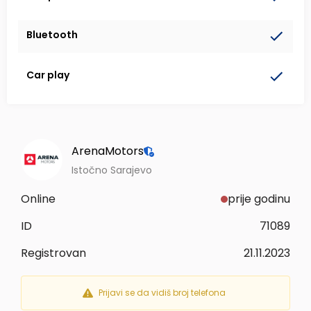
Bluetooth
Car play
ArenaMotors
Istočno Sarajevo
Online
prije godinu
ID
71089
Registrovan
21.11.2023
Prijavi se da vidiš broj telefona