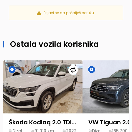
Prijavi se da pošalješ poruku
Ostala vozila korisnika
Uporedi
Škoda Kodiaq 2.0 TDI 200ks 4x4 DSG 2022 Style Novi Model
Dizel
91.010
km
2022
Dizel
165.700
k