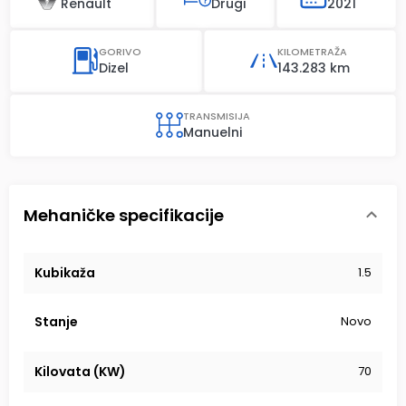
Renault
Drugi
2021
GORIVO
KILOMETRAŽA
Dizel
143.283 km
TRANSMISIJA
Manuelni
Mehaničke specifikacije
Kubikaža
1.5
Stanje
Novo
Kilovata (KW)
70