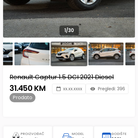
1
/
30
Renault Captur 1.5 DCI 2021 Diesel
31.450 KM
xx.xx.xxxx
Pregledi:
396
Prodato
PROIZVOĐAČ
MODEL
GODIŠTE