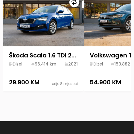
Uporedi
Škoda Scala 1.6 TDI 2021 Diesel
Dizel
96.414
km
2021
Dizel
150.882
k
29.900 KM
54.900 KM
prije 8 mjeseci