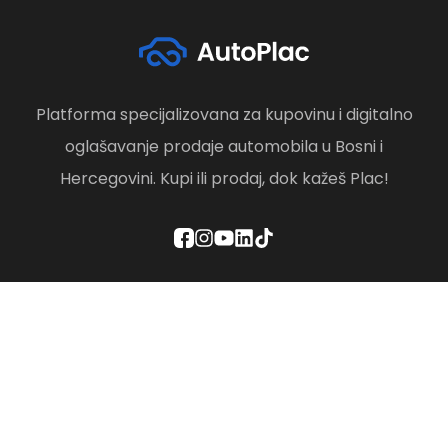
Platforma specijalizovana za kupovinu i digitalno
oglašavanje prodaje automobila u Bosni i
Hercegovini. Kupi ili prodaj, dok kažeš Plac!
Politika privatnosti
Odredbe i uslovi
Društvena odgovornost
Brisanje računa
Kontaktirajte nas