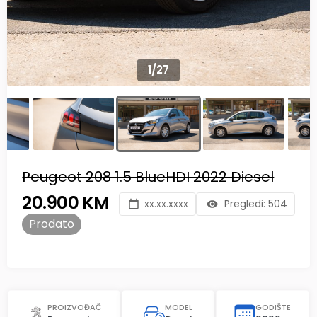
1
/
27
Peugeot 208 1.5 BlueHDI 2022 Diesel
20.900 KM
xx.xx.xxxx
Pregledi:
504
Prodato
PROIZVOĐAČ
MODEL
GODIŠTE