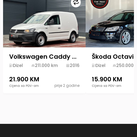
Uporedi
Volkswagen Caddy 2.0 TDI 55kw Bluemotion 2016 Facelift
Dizel
211.000
km
2016
Dizel
250.000
21.900 KM
15.900 KM
prije 2 godine
Cijena sa PDV-om
Cijena sa PDV-om