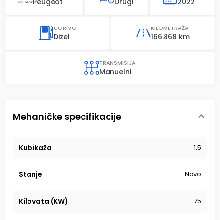
Peugeot
Drugi
2022
GORIVO
KILOMETRAŽA
Dizel
166.868 km
TRANSMISIJA
Manuelni
Mehaničke specifikacije
Kubikaža
1.5
Stanje
Novo
Kilovata (KW)
75