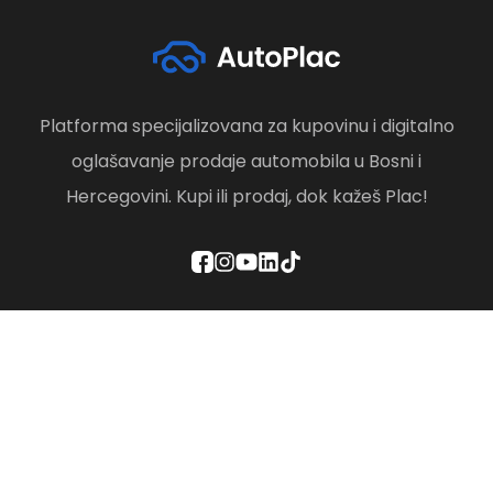
Platforma specijalizovana za kupovinu i digitalno
oglašavanje prodaje automobila u Bosni i
Hercegovini. Kupi ili prodaj, dok kažeš Plac!
Politika privatnosti
Odredbe i uslovi
Društvena odgovornost
Brisanje računa
Kontaktirajte nas