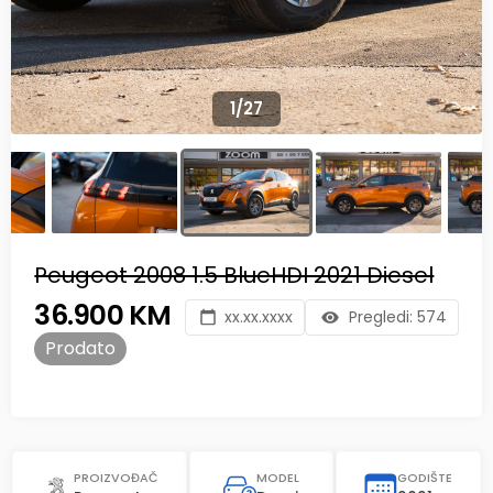
1
/
27
Peugeot 2008 1.5 BlueHDI 2021 Diesel
36.900 KM
xx.xx.xxxx
Pregledi:
574
Prodato
PROIZVOĐAČ
MODEL
GODIŠTE