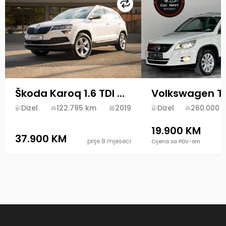
Uporedi
Škoda Karoq 1.6 TDI DSG 2019 Diesel
Dizel
122.795
km
2019
Dizel
260.000
k
19.900 KM
37.900 KM
prije 8 mjeseci
Cijena sa PDV-om