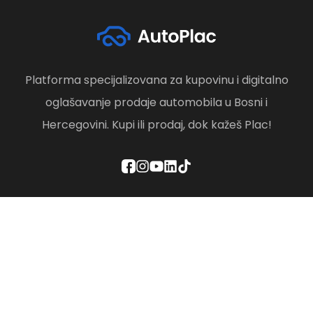
Platforma specijalizovana za kupovinu i digitalno
oglašavanje prodaje automobila u Bosni i
Hercegovini. Kupi ili prodaj, dok kažeš Plac!
Politika privatnosti
Odredbe i uslovi
Društvena odgovornost
Brisanje računa
Kontaktirajte nas