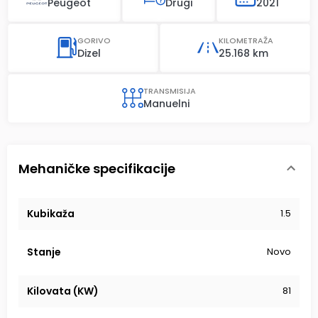
Peugeot
Drugi
2021
GORIVO
KILOMETRAŽA
Dizel
25.168 km
TRANSMISIJA
Manuelni
Mehaničke specifikacije
Kubikaža
1.5
Stanje
Novo
Kilovata (KW)
81