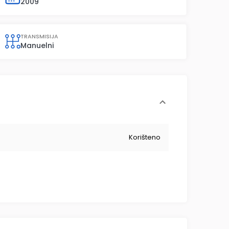
2009
TRANSMISIJA
Manuelni
Korišteno