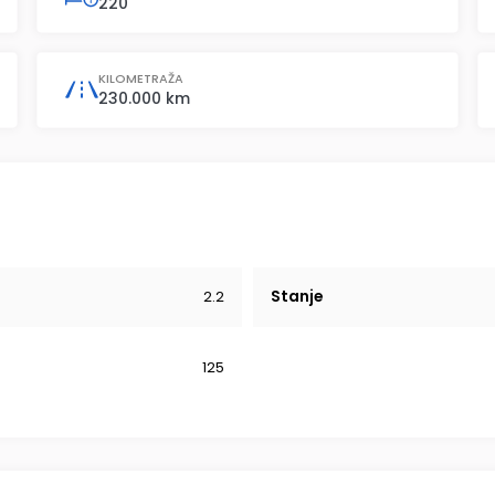
220
KILOMETRAŽA
230.000 km
Stanje
2.2
125