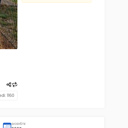
edi:
1160
GODIŠTE