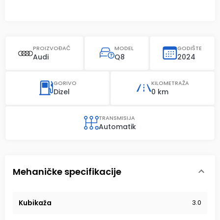
PROIZVOĐAČ
MODEL
GODIŠTE
Audi
Q8
2024
GORIVO
KILOMETRAŽA
Dizel
0 km
TRANSMISIJA
Automatik
Mehaničke specifikacije
Kubikaža
3.0