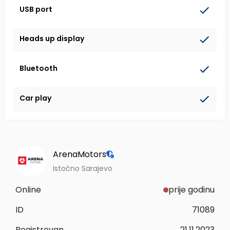
USB port
Heads up display
Bluetooth
Car play
ArenaMotors
Istočno Sarajevo
Online
prije godinu
ID
71089
Registrovan
21.11.2023