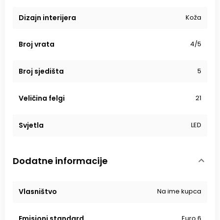
Dizajn interijera
Koža
Broj vrata
4/5
Broj sjedišta
5
Veličina felgi
21
Svjetla
LED
Dodatne informacije
Vlasništvo
Na ime kupca
Emisioni standard
Euro 6