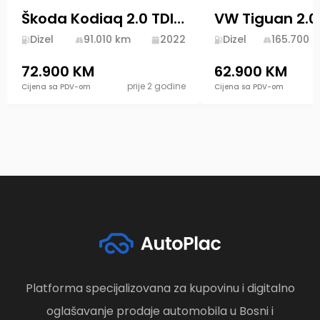
Škoda Kodiaq 2.0 TDI 200ks 4x4 DSG 2022 Style Novi Model
Dizel
91.010
km
2022
Dizel
165.700
k
72.900 KM
62.900 KM
prije 2 godine
Cijena sa PDV-om
Cijena sa PDV-om
Platforma specijalizovana za kupovinu i digitalno
oglašavanje prodaje automobila u Bosni i