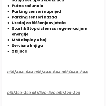
struju bez upotrebe ključa
Putno računalo
Parking senzori naprijed
Parking senzori nazad
Uređaj za čišćenje svjetala
Start & Stop sistem sa regeneracijom
energije
MMI display u boji
Servisna knjiga
2 ključa
066/444-644 066/444-644 066/444-644
061/320-320 061/320-320 061/320-320