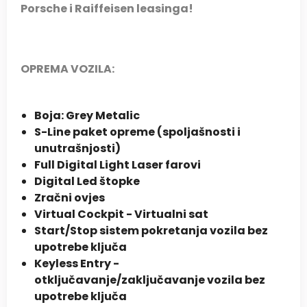
Porsche i Raiffeisen leasinga!
OPREMA VOZILA:
Boja: Grey Metalic
S-Line paket opreme (spoljašnosti i
unutrašnjosti)
Full Digital Light Laser farovi
Digital Led štopke
Zračni ovjes
Virtual Cockpit - Virtualni sat
Start/Stop sistem pokretanja vozila bez
upotrebe ključa
Keyless Entry -
otključavanje/zaključavanje vozila bez
upotrebe ključa