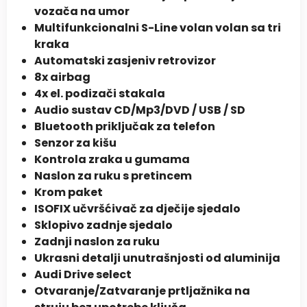
vozača na umor
Multifunkcionalni S-Line volan volan sa tri
kraka
Automatski zasjeniv retrovizor
8x airbag
4x el. podizači stakala
Audio sustav CD/Mp3/DVD / USB / SD
Bluetooth priključak za telefon
Senzor za kišu
Kontrola zraka u gumama
Naslon za ruku s pretincem
Krom paket
ISOFIX učvršćivač za dječije sjedalo
Sklopivo zadnje sjedalo
Zadnji naslon za ruku
Ukrasni detalji unutrašnjosti od aluminija
Audi Drive select
Otvaranje/Zatvaranje prtljažnika na