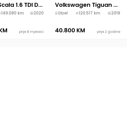
Škoda Scala 1.6 TDI DSG 2020 Diesel
Volkswagen Tiguan 2.0 TDI 2019 Diesel
149.080
km
2020
Dizel
120.517
km
2019
 KM
40.800 KM
prije 8 mjeseci
prije 2 godine
Politika privatnost
Odredbe i uslovi
lno
Društvena odgovo
Brisanje računa