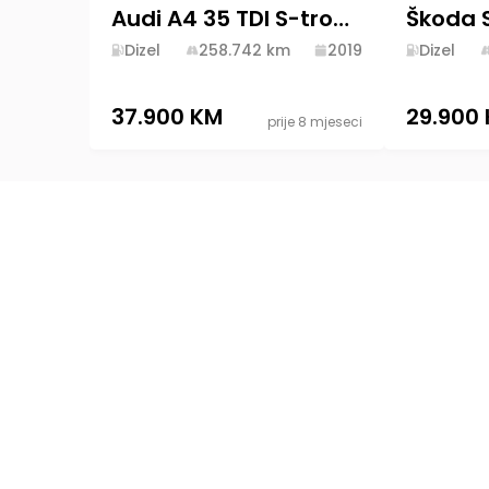
Audi A4 35 TDI S-tronic Bussines Line 2019 Diesel
Dizel
258.742
km
2019
Dizel
37.900 KM
29.900
prije 8 mjeseci
Platforma specijalizovana za kupovinu i digita
oglašavanje prodaje automobila u Bosni i