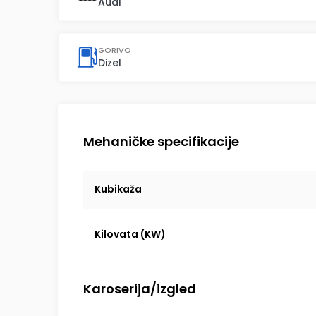
Audi
GORIVO
Dizel
Mehaničke specifikacije
Kubikaža
Kilovata (KW)
Karoserija/izgled