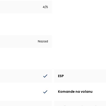
4/5
Nazad
ESP
Komande na volanu