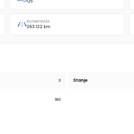
Q5
KILOMETRAŽA
263.122 km
Stanje
3
180