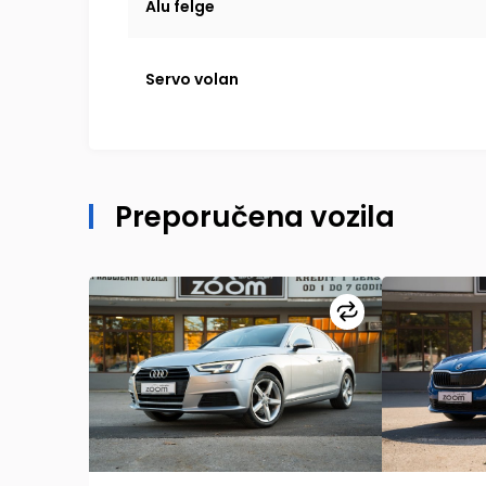
Alu felge
Servo volan
Preporučena vozila
Uporedi