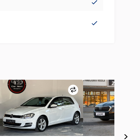
redi
Uporedi
>