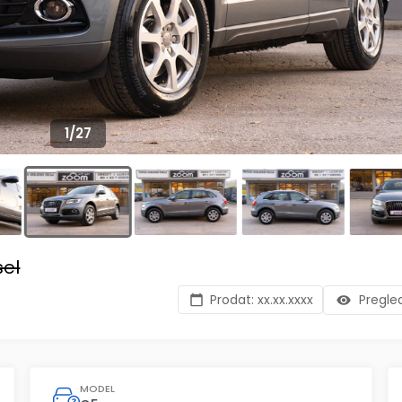
1
/
27
sel
Prodat:
xx.xx.xxxx
Pregle
MODEL