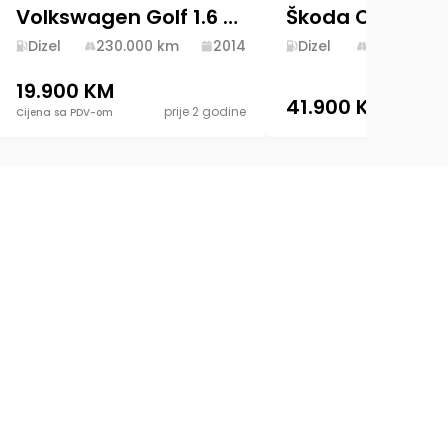
Volkswagen Golf 1.6 TDI Full XENON LED
Dizel
230.000
km
2014
Dizel
128.715
km
19.900 KM
41.900 KM
prije 2 godine
pri
Cijena sa PDV-om
i
Kontaktirajte nas
O nama
rnost
Paketi
FAQ