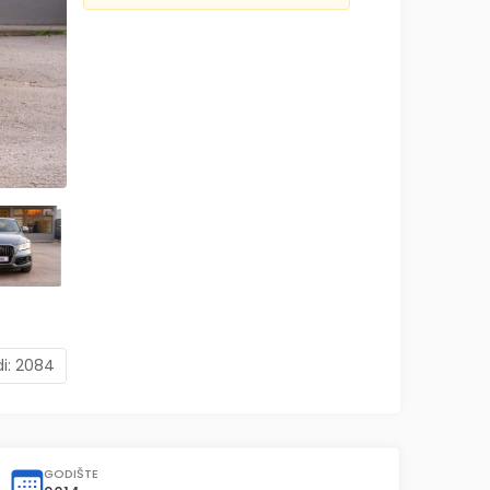
di:
2084
GODIŠTE