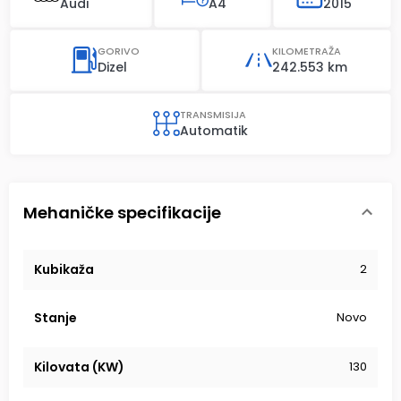
Audi
A4
2015
GORIVO
KILOMETRAŽA
Dizel
242.553 km
TRANSMISIJA
Automatik
Mehaničke specifikacije
Kubikaža
2
Stanje
Novo
Kilovata (KW)
130