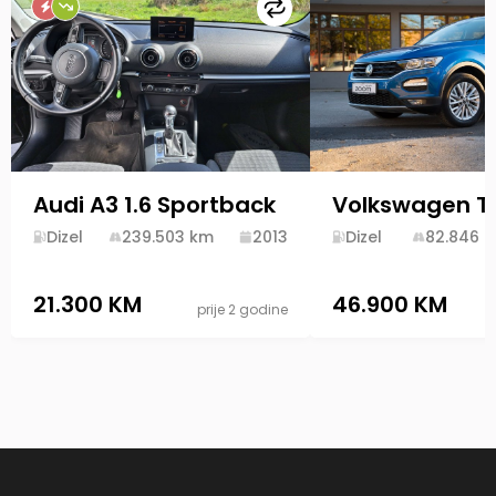
Uporedi
Audi A3 1.6 Sportback
Dizel
239.503
km
2013
Dizel
82.846
k
21.300 KM
46.900 KM
prije 2 godine