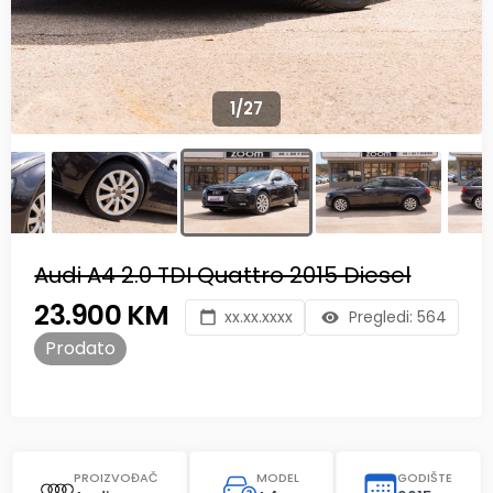
1
/
27
Audi A4 2.0 TDI Quattro 2015 Diesel
23.900 KM
xx.xx.xxxx
Pregledi:
564
Prodato
PROIZVOĐAČ
MODEL
GODIŠTE