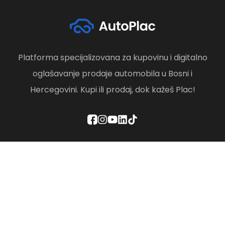
Platforma specijalizovana za kupovinu i digitalno
oglašavanje prodaje automobila u Bosni i
Hercegovini. Kupi ili prodaj, dok kažeš Plac!
Politika privatnosti
Odredbe i uslovi
Društvena odgovornost
Brisanje računa
Kontaktirajte nas